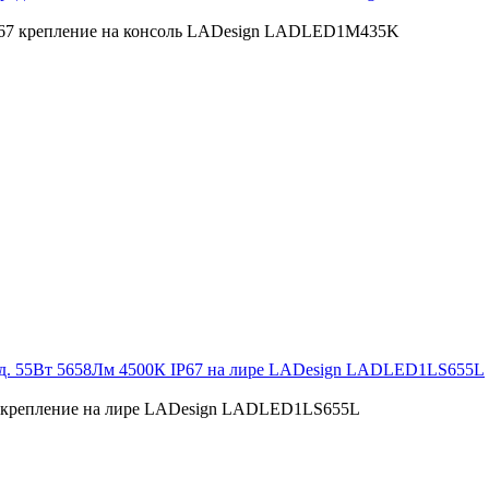
P67 крепление на консоль LADesign LADLED1M435K
ад. 55Вт 5658Лм 4500К IP67 на лире LADesign LADLED1LS655L
7 крепление на лире LADesign LADLED1LS655L