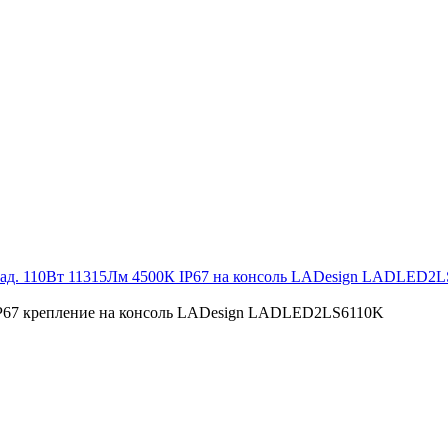
рад. 110Вт 11315Лм 4500К IP67 на консоль LADesign LADLED2
IP67 крепление на консоль LADesign LADLED2LS6110K