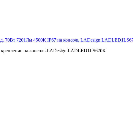
ад. 70Вт 7201Лм 4500К IP67 на консоль LADesign LADLED1LS6
67 крепление на консоль LADesign LADLED1LS670К