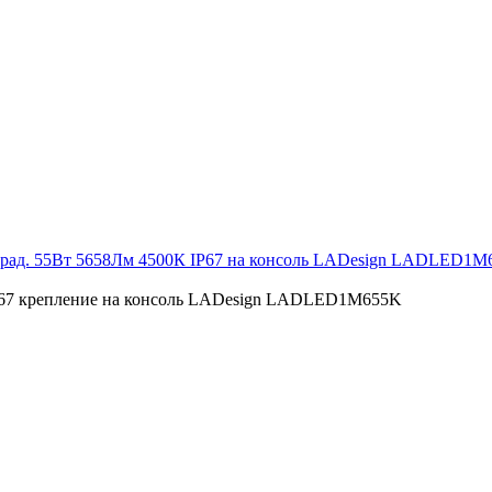
рад. 55Вт 5658Лм 4500К IP67 на консоль LADesign LADLED1M
P67 крепление на консоль LADesign LADLED1M655K