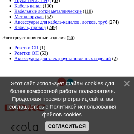
Труба ПВХ, ПНД
(63)
Кабель канал
(130)
Кабельные лотки металлические
(118)
Металлорукав
(52)
Аксессуары для кабель-каналов, лотков, труб
(274)
Кабель, провод
(249)
Электроустановочные изделия
(56)
Розетки СП
(1)
Розетки ОП
(53)
Аксессуары для электроустановочных изделий
(2)
Этот сайт использует файлы cookies для
более комфортной работы пользователя.
Продолжая просмотр страниц сайта, вы
соглашаетесь с
Политикой использования
файлов cookies
.
СОГЛАСИТЬСЯ