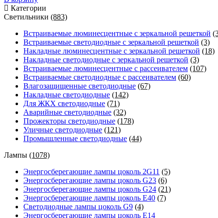
Категории
Светильники
(883)
Встраиваемые люминесцентные с зеркальной решеткой
(
Встраиваемые светодиодные с зеркальной решеткой
(3)
Накладные люминесцентные с зеркальной решеткой
(18)
Накладные светодиодные с зеркальной решеткой
(3)
Встраиваемые люминесцентные с рассеивателем
(107)
Встраиваемые светодиодные с рассеивателем
(60)
Влагозащищенные светодиодные
(67)
Накладные светодиодные
(142)
Для ЖКХ светодиодные
(71)
Аварийные светодиодные
(32)
Прожекторы светодиодные
(178)
Уличные светодиодные
(121)
Промышленные светодиодные
(44)
Лампы
(1078)
Энергосберегающие лампы цоколь 2G11
(5)
Энергосберегающие лампы цоколь G23
(6)
Энергосберегающие лампы цоколь G24
(21)
Энергосберегающие лампы цоколь Е40
(7)
Светодиодные лампы цоколь G9
(4)
Энергосберегающие лампы цоколь Е14