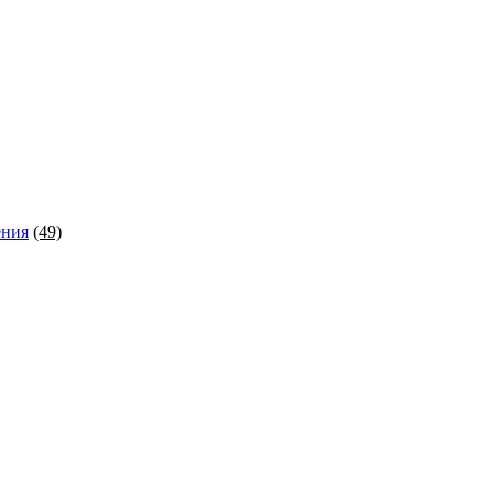
ения
(49)