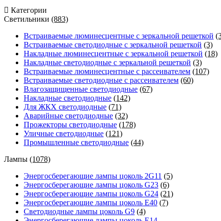
Категории
Светильники
(883)
Встраиваемые люминесцентные с зеркальной решеткой
(
Встраиваемые светодиодные с зеркальной решеткой
(3)
Накладные люминесцентные с зеркальной решеткой
(18)
Накладные светодиодные с зеркальной решеткой
(3)
Встраиваемые люминесцентные с рассеивателем
(107)
Встраиваемые светодиодные с рассеивателем
(60)
Влагозащищенные светодиодные
(67)
Накладные светодиодные
(142)
Для ЖКХ светодиодные
(71)
Аварийные светодиодные
(32)
Прожекторы светодиодные
(178)
Уличные светодиодные
(121)
Промышленные светодиодные
(44)
Лампы
(1078)
Энергосберегающие лампы цоколь 2G11
(5)
Энергосберегающие лампы цоколь G23
(6)
Энергосберегающие лампы цоколь G24
(21)
Энергосберегающие лампы цоколь Е40
(7)
Светодиодные лампы цоколь G9
(4)
Энергосберегающие лампы цоколь Е14