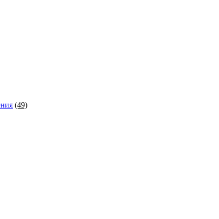
ения
(49)