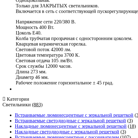
Одноцокольная.
Только для ЗАКРЫТЫХ светильников.
Включается в сеть с соответствующей пускорегулирующе
Напряжение сети 220/380 В.
Мощность 400 Вт.
Цоколь Е40.
Колба трубчатая прозрачная с односторонним цоколем.
Кварцевая керамическая горелка.
Световой поток 42000 лм.
Цветовая температура 3700 К.
Световая отдача 105 лм/Вт.
Срок службы 12000 часов.
Длина 273 мм.
Диаметр 46 мм.
Рабочее положение горизонтальное ± 45 град.
Категории
Светильники
(883)
Встраиваемые люминесцентные с зеркальной решеткой
(
Встраиваемые светодиодные с зеркальной решеткой
(3)
Накладные люминесцентные с зеркальной решеткой
(18)
Накладные светодиодные с зеркальной решеткой
(3)
Встраиваемые люминесцентные с рассеивателем
(107)