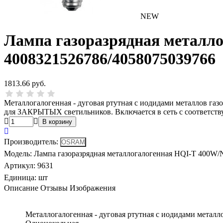
NEW
Лампа газоразрядная металл
4008321526786/4058075039766
1813.66 руб.
Металлогалогенная - дуговая ртутная с иодидами металлов га
для ЗАКРЫТЫХ светильников. Включается в сеть с соответс
Производитель
:
Модель
:
Лампа газоразрядная металлогалогенная HQI-T 400W
Артикул
:
9631
Единица:
шт
Описание
Отзывы
Изображения
Металлогалогенная - дуговая ртутная с иодидами метал