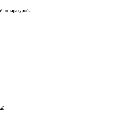
й аппаратурой.
34)