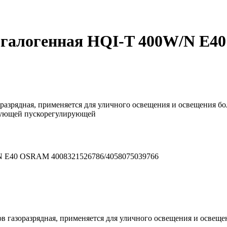
огалогенная HQI-T 400W/N E
зоразрядная, применяется для уличного освещения и освещения 
твующей пускорегулирующей
/N E40 OSRAM 4008321526786/4058075039766
лов газоразрядная, применяется для уличного освещения и осве