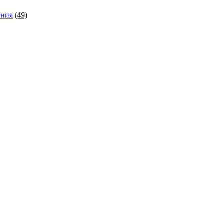
ения
(49)