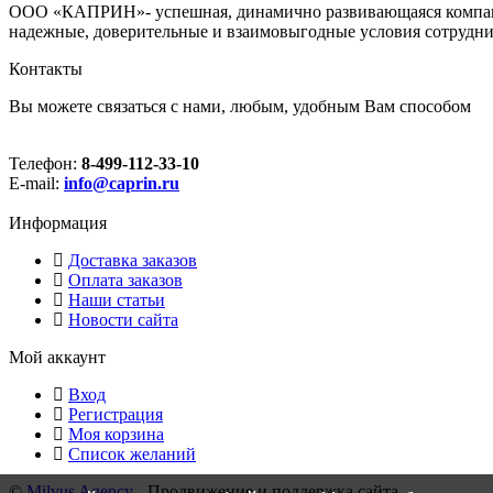
ООО «КАПРИН»- успешная, динамично развивающаяся компания
надежные, доверительные и взаимовыгодные условия сотрудни
Контакты
Вы можете связаться с нами, любым, удобным Вам способом
Телефон:
8-499-112-33-10
E-mail:
info@caprin.ru
Информация
Доставка заказов
Оплата заказов
Наши статьи
Новости сайта
Мой аккаунт
Вход
Регистрация
Моя корзина
Cписок желаний
©
Milvus Agency
- Продвижение и поддержка сайта.