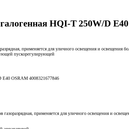
огалогенная HQI-T 250W/D E4
зоразрядная, применяется для уличного освещения и освещения 
твующей пускорегулирующей
/D E40 OSRAM 4008321677846
лов газоразрядная, применяется для уличного освещения и осве
й аппаратурой.