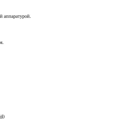
й аппаратурой.
м.
34)