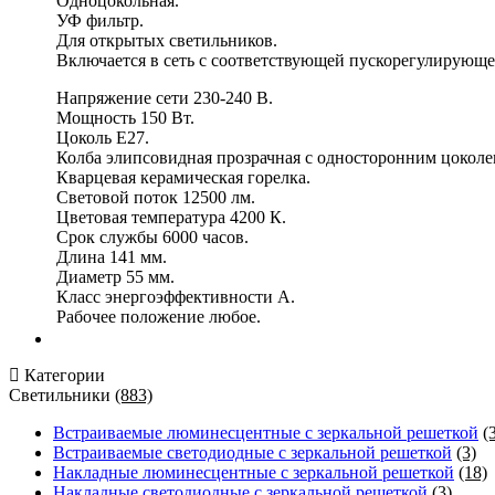
Одноцокольная.
УФ фильтр.
Для открытых светильников.
Включается в сеть с соответствующей пускорегулирующе
Напряжение сети 230-240 В.
Мощность 150 Вт.
Цоколь Е27.
Колба элипсовидная прозрачная с односторонним цоколе
Кварцевая керамическая горелка.
Световой поток 12500 лм.
Цветовая температура 4200 К.
Срок службы 6000 часов.
Длина 141 мм.
Диаметр 55 мм.
Класс энергоэффективности А.
Рабочее положение любое.
Категории
Светильники
(883)
Встраиваемые люминесцентные с зеркальной решеткой
(
Встраиваемые светодиодные с зеркальной решеткой
(3)
Накладные люминесцентные с зеркальной решеткой
(18)
Накладные светодиодные с зеркальной решеткой
(3)