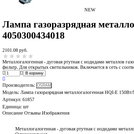
NEW
Лампа газоразрядная металл
4050300434018
2101.08 руб.
Металлогалогенная - дуговая ртутная с иодидами металлов га
фильтр. Для открытых светильников. Включается в сеть с соот
Производитель
:
Модель
:
Лампа газоразрядная металлогалогенная HQI-E 150В
Артикул
:
61857
Единица:
шт
Описание
Отзывы
Изображения
Металлогалогенная - дуговая ртутная с иодидами метал