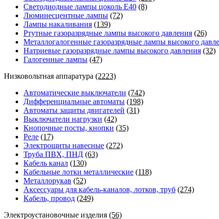
Светодиодные лампы цоколь E40
(8)
Люминесцентные лампы
(72)
Лампы накаливания
(139)
Ртутные газоразрядные лампы высокого давления
(26)
Металлогалогенные газоразрядные лампы высокого давл
Натриевые газоразрядные лампы высокого давления
(32)
Галогенные лампы
(47)
Низковольтная аппаратура
(2223)
Автоматические выключатели
(742)
Дифференциальные автоматы
(198)
Автоматы защиты двигателей
(31)
Выключатели нагрузки
(42)
Кнопочные посты, кнопки
(35)
Реле
(17)
Электрощиты навесные
(272)
Труба ПВХ, ПНД
(63)
Кабель канал
(130)
Кабельные лотки металлические
(118)
Металлорукав
(52)
Аксессуары для кабель-каналов, лотков, труб
(274)
Кабель, провод
(249)
Электроустановочные изделия
(56)