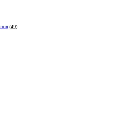
ения
(49)