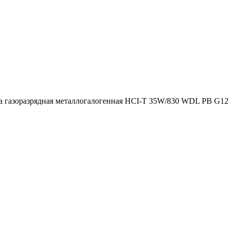
 газоразрядная металлогалогенная HCI-T 35W/830 WDL PB G1