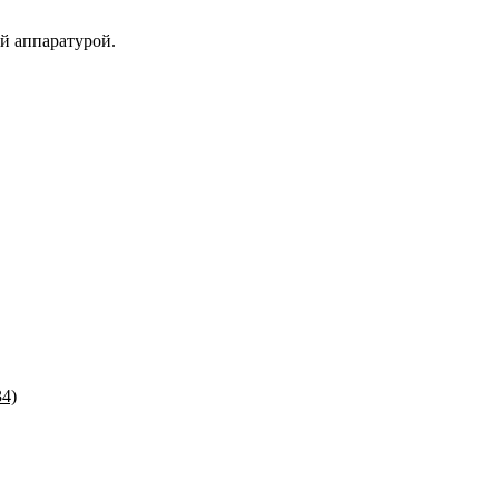
й аппаратурой.
34)