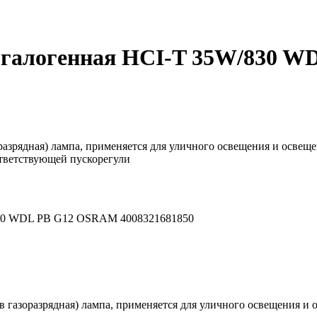
логалогенная HCI-T 35W/830 
оразрядная) лампа, применяется для уличного освещения и осве
тветствующей пускорегули
/830 WDL PB G12 OSRAM 4008321681850
ов газоразрядная) лампа, применяется для уличного освещения 