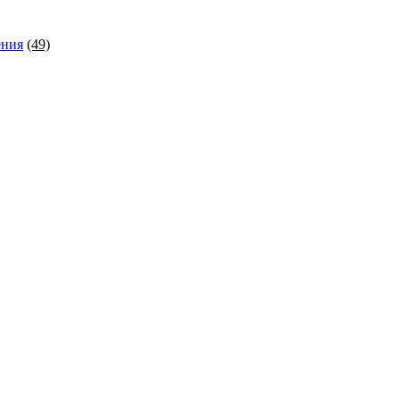
ения
(49)