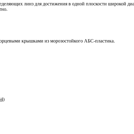
еделяющих линз для достижения в одной плоскости широкой ди
тно.
орцевыми крышками из морозостойкого АБС-пластика.
34)