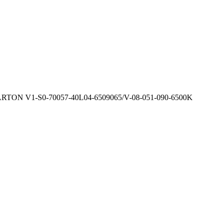
TON V1-S0-70057-40L04-6509065/V-08-051-090-6500K