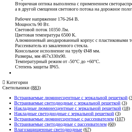
Вторичная оптика выполнена с применением светораспр
а в другой смещения светового потока на дорожное поло
Рабочее напряжение 176-264 В.
Мощность 90 Вт.
Световой поток 10350 Лм.
Цветовая температура 6500 К.
Алюминиевый анодированный корпус с пластиковыми т
Рассеиватель из закаленного стекла.
Консольное исполнение на трубу Ø48 мм.
Размеры, мм 467х330х90.
Температурный режим от -50°С до +60°С.
Степень защиты IP65.
Категории
Светильники
(883)
Встраиваемые люминесцентные с зеркальной решеткой
(
Встраиваемые светодиодные с зеркальной решеткой
(3)
Накладные люминесцентные с зеркальной решеткой
(18)
Накладные светодиодные с зеркальной решеткой
(3)
Встраиваемые люминесцентные с рассеивателем
(107)
Встраиваемые светодиодные с рассеивателем
(60)
Влагозащищенные светодиодные
(67)