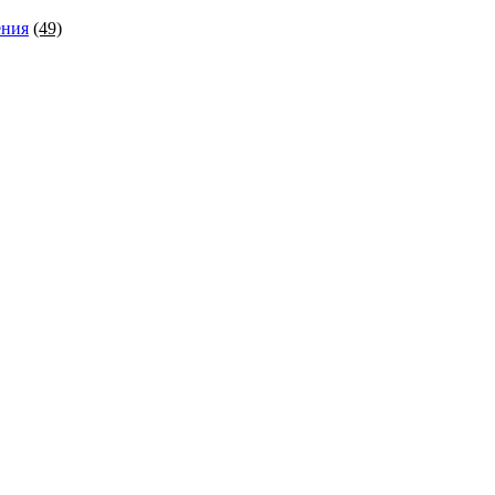
ения
(49)