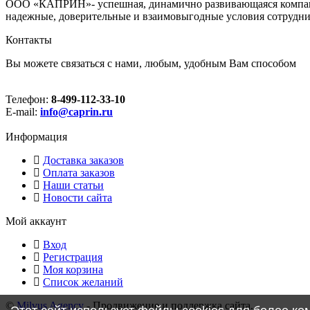
ООО «КАПРИН»- успешная, динамично развивающаяся компания
надежные, доверительные и взаимовыгодные условия сотрудни
Контакты
Вы можете связаться с нами, любым, удобным Вам способом
Телефон:
8-499-112-33-10
E-mail:
info@caprin.ru
Информация
Доставка заказов
Оплата заказов
Наши статьи
Новости сайта
Мой аккаунт
Вход
Регистрация
Моя корзина
Cписок желаний
©
Milvus Agency
- Продвижение и поддержка сайта.