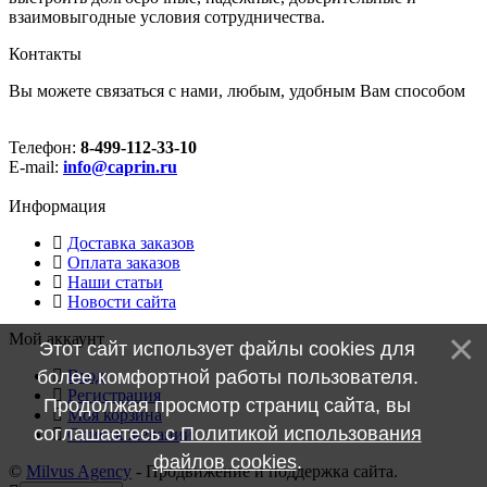
взаимовыгодные условия сотрудничества.
Контакты
Вы можете связаться с нами, любым, удобным Вам способом
Телефон:
8-499-112-33-10
E-mail:
info@caprin.ru
Информация
Доставка заказов
Оплата заказов
Наши статьи
Новости сайта
Мой аккаунт
Этот сайт использует файлы cookies для
Вход
более комфортной работы пользователя.
Регистрация
Продолжая просмотр страниц сайта, вы
Моя корзина
соглашаетесь с
Политикой использования
Cписок желаний
файлов cookies
.
©
Milvus Agency
- Продвижение и поддержка сайта.